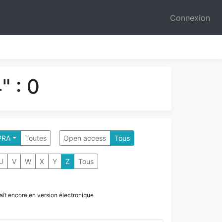
Connexion
" : 0
PRA
Toutes
Open access
Tous
U
V
W
X
Y
Z
Tous
paraît encore en version électronique