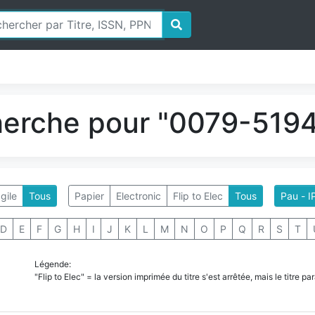
herche pour "0079-5194
gile
Tous
Papier
Electronic
Flip to Elec
Tous
Pau - I
D
E
F
G
H
I
J
K
L
M
N
O
P
Q
R
S
T
Légende:
"Flip to Elec" = la version imprimée du titre s'est arrêtée, mais le titre 