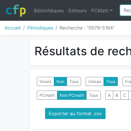
Bibliothèques
Editeurs
PCMath
Accueil
Périodiques
Recherche : "0079-5194"
Résultats de rec
Vivant
Non
Tous
Unicas
Tous
Fra
PCmath
Non PCmath
Tous
A
B
C
Exporter au format .csv