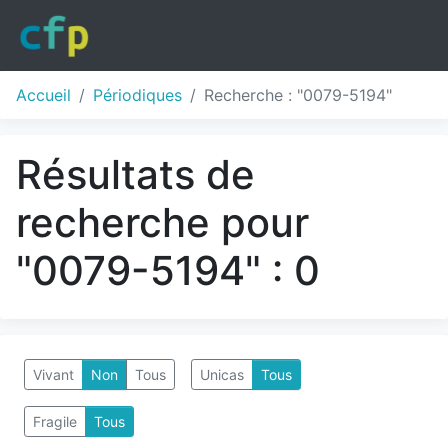
Accueil
Périodiques
Recherche : "0079-5194"
Résultats de
recherche pour
"0079-5194" : 0
Vivant
Non
Tous
Unicas
Tous
Fragile
Tous