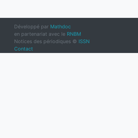
Développé par
Mathdoc
en partenariat avec le
RNBM
Notices des périodiques ©
ISSN
Contact