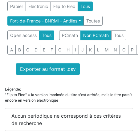
Papier
Electronic
Flip to Elec
Tous
Fort-de-France - BNRMI - Antilles
Toutes
Open access
Tous
PCmath
Non PCmath
Tous
A
B
C
D
E
F
G
H
I
J
K
L
M
N
O
P
Exporter au format .csv
Légende:
"Flip to Elec" = la version imprimée du titre s'est arrêtée, mais le titre paraît
encore en version électronique
Aucun périodique ne correspond à ces critères
de recherche