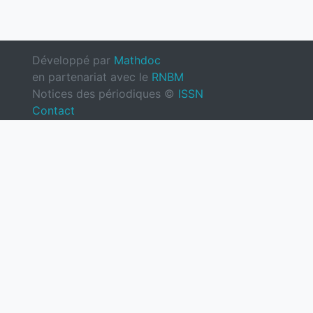
Développé par
Mathdoc
en partenariat avec le
RNBM
Notices des périodiques ©
ISSN
Contact