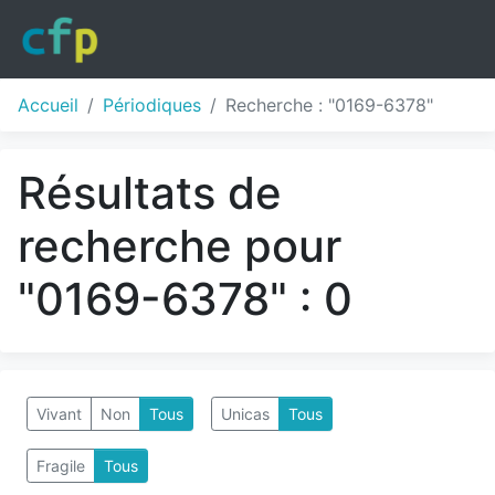
Accueil
Périodiques
Recherche : "0169-6378"
Résultats de
recherche pour
"0169-6378" : 0
Vivant
Non
Tous
Unicas
Tous
Fragile
Tous