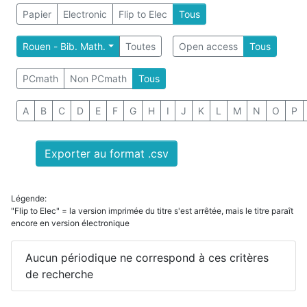
Papier
Electronic
Flip to Elec
Tous
Rouen - Bib. Math.
Toutes
Open access
Tous
PCmath
Non PCmath
Tous
A
B
C
D
E
F
G
H
I
J
K
L
M
N
O
P
Exporter au format .csv
Légende:
"Flip to Elec" = la version imprimée du titre s'est arrêtée, mais le titre paraît
encore en version électronique
Aucun périodique ne correspond à ces critères
de recherche