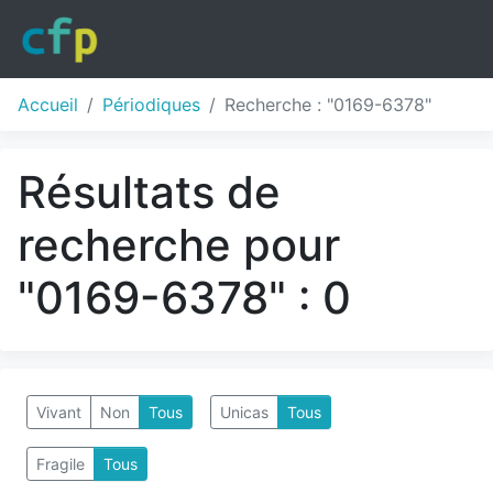
Accueil
Périodiques
Recherche : "0169-6378"
Résultats de
recherche pour
"0169-6378" : 0
Vivant
Non
Tous
Unicas
Tous
Fragile
Tous