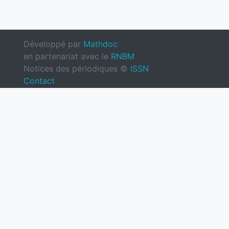
Développé par
Mathdoc
en partenariat avec le
RNBM
Notices des périodiques ©
ISSN
Contact