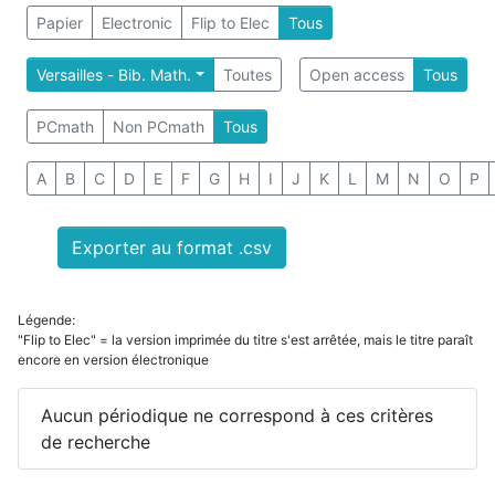
Papier
Electronic
Flip to Elec
Tous
Versailles - Bib. Math.
Toutes
Open access
Tous
PCmath
Non PCmath
Tous
A
B
C
D
E
F
G
H
I
J
K
L
M
N
O
P
Exporter au format .csv
Légende:
"Flip to Elec" = la version imprimée du titre s'est arrêtée, mais le titre paraît
encore en version électronique
Aucun périodique ne correspond à ces critères
de recherche