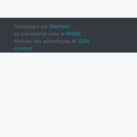
Développé par
Mathdoc
en partenariat avec le
RNBM
Notices des périodiques ©
ISSN
Contact