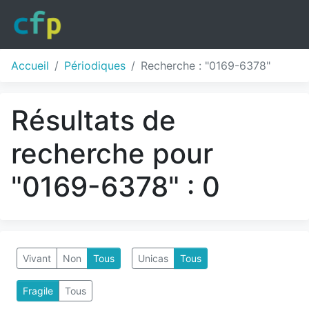
Accueil
Périodiques
Recherche : "0169-6378"
Résultats de
recherche pour
"0169-6378" : 0
Vivant
Non
Tous
Unicas
Tous
Fragile
Tous