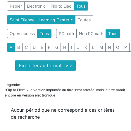
Papier
Electronic
Flip to Elec
Tous
Saint Étienne - Learning Center
Toutes
Open access
Tous
PCmath
Non PCmath
Tous
A
B
C
D
E
F
G
H
I
J
K
L
M
N
O
P
Exporter au format .csv
Légende:
"Flip to Elec" = la version imprimée du titre s'est arrêtée, mais le titre paraît
encore en version électronique
Aucun périodique ne correspond à ces critères
de recherche