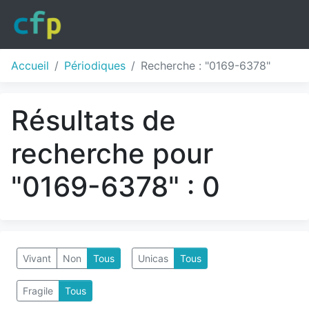
Accueil
Périodiques
Recherche : "0169-6378"
Résultats de
recherche pour
"0169-6378" : 0
Vivant
Non
Tous
Unicas
Tous
Fragile
Tous