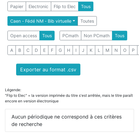
Papier
Electronic
Flip to Elec
Tous
Caen - Fédé NM - Bib virtuelle
Toutes
Open access
Tous
PCmath
Non PCmath
Tous
A
B
C
D
E
F
G
H
I
J
K
L
M
N
O
P
Exporter au format .csv
Légende:
"Flip to Elec" = la version imprimée du titre s'est arrêtée, mais le titre paraît
encore en version électronique
Aucun périodique ne correspond à ces critères
de recherche