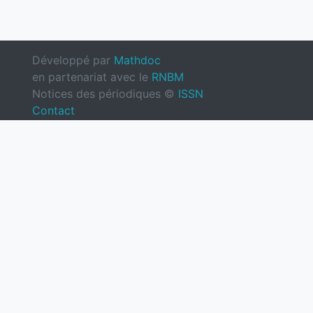
Développé par
Mathdoc
en partenariat avec le
RNBM
Notices des périodiques ©
ISSN
Contact