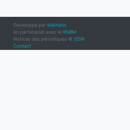
Développé par
Mathdoc
en partenariat avec le
RNBM
Notices des périodiques ©
ISSN
Contact