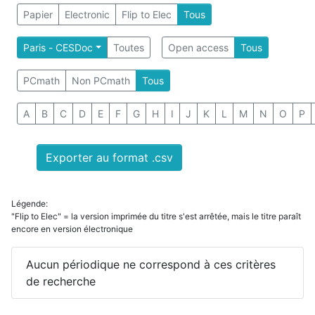
Papier
Electronic
Flip to Elec
Tous
Paris - CESDoc
Toutes
Open access
Tous
PCmath
Non PCmath
Tous
A
B
C
D
E
F
G
H
I
J
K
L
M
N
O
P
Exporter au format .csv
Légende:
"Flip to Elec" = la version imprimée du titre s'est arrêtée, mais le titre paraît
encore en version électronique
Aucun périodique ne correspond à ces critères
de recherche