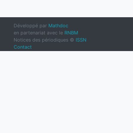
Développé par
Mathdoc
en partenariat avec le
RNBM
Notices des périodiques ©
ISSN
Contact