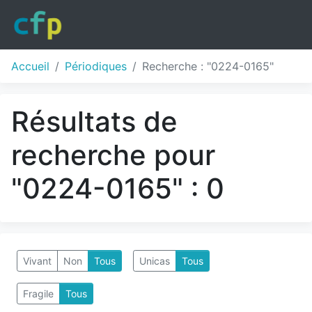
Accueil
Périodiques
Recherche : "0224-0165"
Résultats de
recherche pour
"0224-0165" : 0
Vivant
Non
Tous
Unicas
Tous
Fragile
Tous