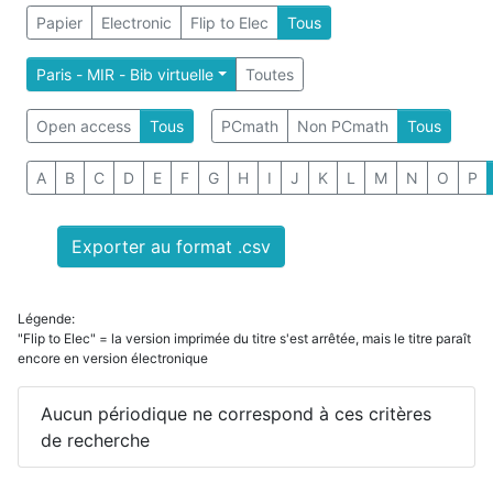
Papier
Electronic
Flip to Elec
Tous
Paris - MIR - Bib virtuelle
Toutes
Open access
Tous
PCmath
Non PCmath
Tous
A
B
C
D
E
F
G
H
I
J
K
L
M
N
O
P
Exporter au format .csv
Légende:
"Flip to Elec" = la version imprimée du titre s'est arrêtée, mais le titre paraît
encore en version électronique
Aucun périodique ne correspond à ces critères
de recherche