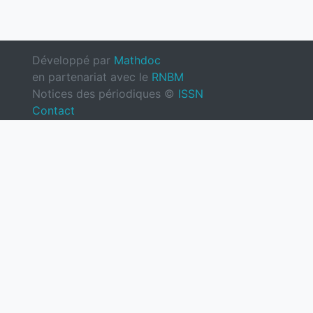
Développé par
Mathdoc
en partenariat avec le
RNBM
Notices des périodiques ©
ISSN
Contact