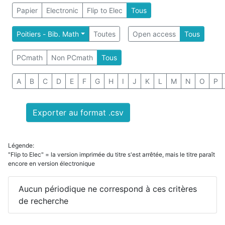
Papier
Electronic
Flip to Elec
Tous
Poitiers - Bib. Math
Toutes
Open access
Tous
PCmath
Non PCmath
Tous
A
B
C
D
E
F
G
H
I
J
K
L
M
N
O
P
Exporter au format .csv
Légende:
"Flip to Elec" = la version imprimée du titre s'est arrêtée, mais le titre paraît
encore en version électronique
Aucun périodique ne correspond à ces critères
de recherche