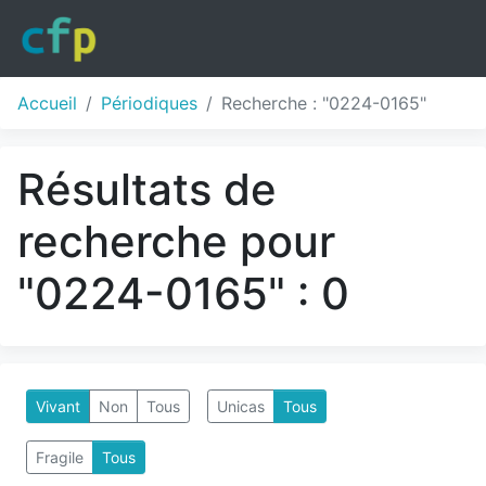
Accueil
Périodiques
Recherche : "0224-0165"
Résultats de
recherche pour
"0224-0165" : 0
Vivant
Non
Tous
Unicas
Tous
Fragile
Tous