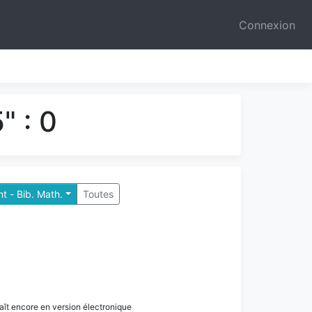
Connexion
" : 0
t - Bib. Math.
Toutes
paraît encore en version électronique