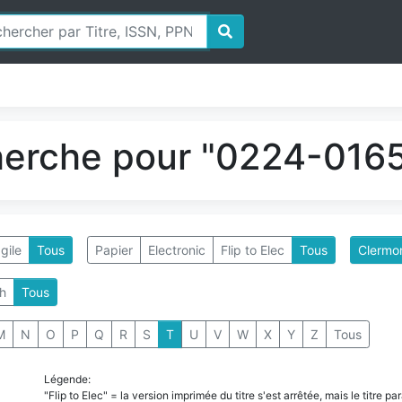
herche pour "0224-0165
gile
Tous
Papier
Electronic
Flip to Elec
Tous
Clermon
h
Tous
M
N
O
P
Q
R
S
T
U
V
W
X
Y
Z
Tous
Légende:
"Flip to Elec" = la version imprimée du titre s'est arrêtée, mais le titre 