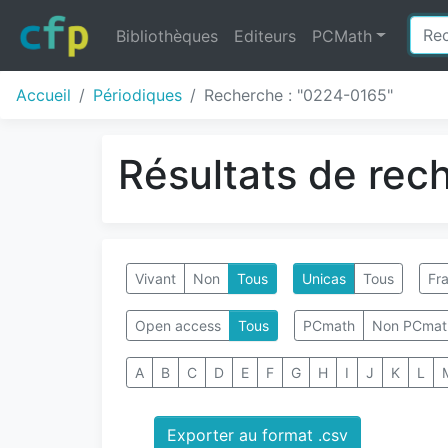
Bibliothèques
Editeurs
PCMath
Accueil
Périodiques
Recherche : "0224-0165"
Résultats de rec
Vivant
Non
Tous
Unicas
Tous
Fra
Open access
Tous
PCmath
Non PCmat
A
B
C
D
E
F
G
H
I
J
K
L
Exporter au format .csv