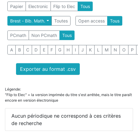
Papier
Electronic
Flip to Elec
Tous
Brest - Bib. Math.
Toutes
Open access
Tous
PCmath
Non PCmath
Tous
A
B
C
D
E
F
G
H
I
J
K
L
M
N
O
P
Exporter au format .csv
Légende:
"Flip to Elec" = la version imprimée du titre s'est arrêtée, mais le titre paraît
encore en version électronique
Aucun périodique ne correspond à ces critères
de recherche