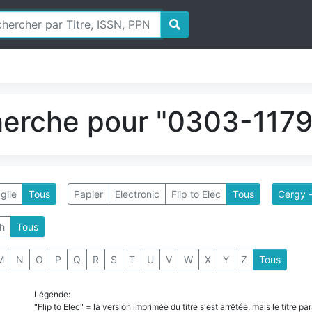
herche pour "0303-1179"
gile
Tous
Papier
Electronic
Flip to Elec
Tous
Cergy -
h
Tous
M
N
O
P
Q
R
S
T
U
V
W
X
Y
Z
Tous
Légende:
"Flip to Elec" = la version imprimée du titre s'est arrêtée, mais le titre 