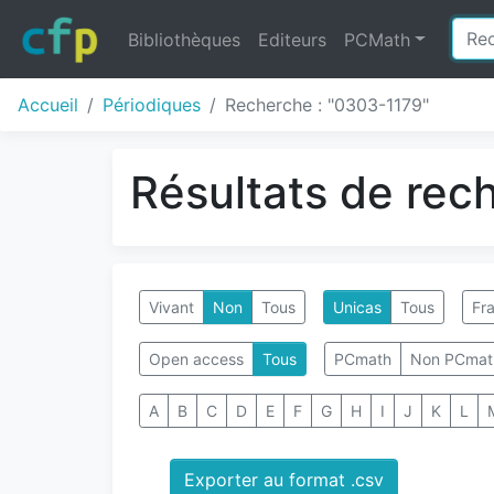
Bibliothèques
Editeurs
PCMath
Accueil
Périodiques
Recherche : "0303-1179"
Résultats de rec
Vivant
Non
Tous
Unicas
Tous
Fra
Open access
Tous
PCmath
Non PCmat
A
B
C
D
E
F
G
H
I
J
K
L
Exporter au format .csv