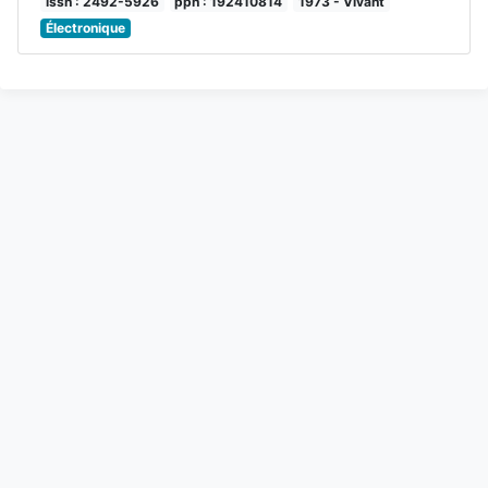
issn : 2492-5926
ppn : 192410814
1973 - Vivant
Électronique