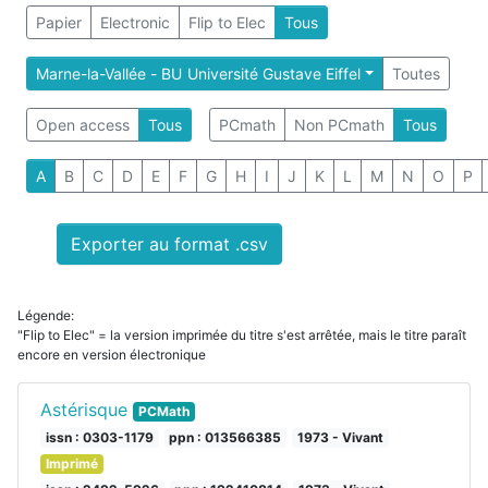
Papier
Electronic
Flip to Elec
Tous
Marne-la-Vallée - BU Université Gustave Eiffel
Toutes
Open access
Tous
PCmath
Non PCmath
Tous
A
B
C
D
E
F
G
H
I
J
K
L
M
N
O
P
Exporter au format .csv
Légende:
"Flip to Elec" = la version imprimée du titre s'est arrêtée, mais le titre paraît
encore en version électronique
Astérisque
PCMath
issn : 0303-1179
ppn : 013566385
1973 - Vivant
Imprimé