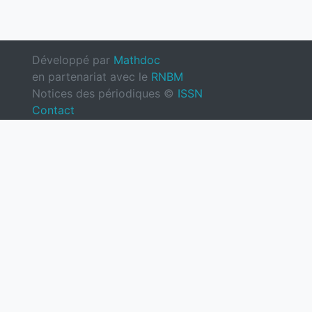
Développé par
Mathdoc
en partenariat avec le
RNBM
Notices des périodiques ©
ISSN
Contact