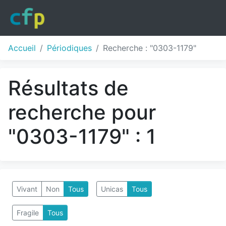
Accueil
Périodiques
Recherche : "0303-1179"
Résultats de
recherche pour
"0303-1179" : 1
Vivant
Non
Tous
Unicas
Tous
Fragile
Tous