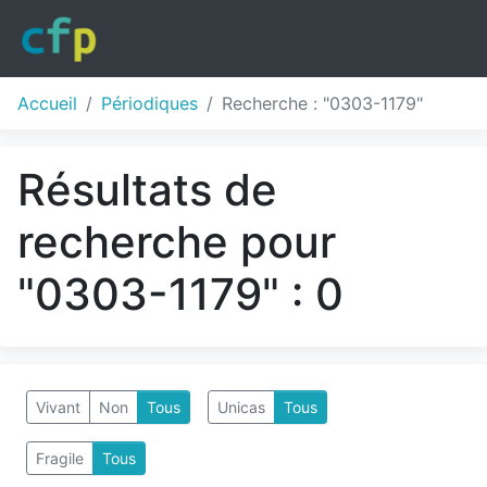
Accueil
Périodiques
Recherche : "0303-1179"
Résultats de
recherche pour
"0303-1179" : 0
Vivant
Non
Tous
Unicas
Tous
Fragile
Tous