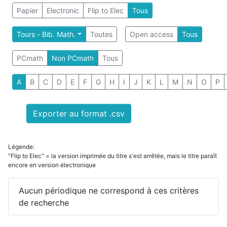
Papier
Electronic
Flip to Elec
Tous
Tours - Bib. Math.
Toutes
Open access
Tous
PCmath
Non PCmath
Tous
A
B
C
D
E
F
G
H
I
J
K
L
M
N
O
P
Exporter au format .csv
Légende:
"Flip to Elec" = la version imprimée du titre s'est arrêtée, mais le titre paraît
encore en version électronique
Aucun périodique ne correspond à ces critères
de recherche