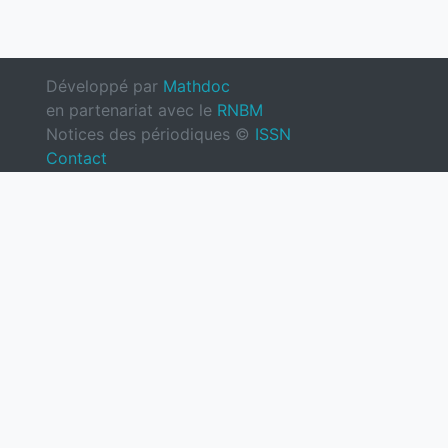
Développé par
Mathdoc
en partenariat avec le
RNBM
Notices des périodiques ©
ISSN
Contact