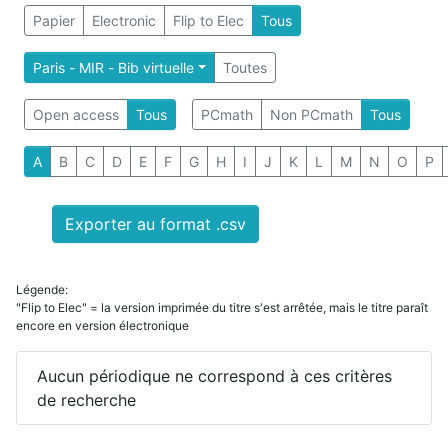
Papier
Electronic
Flip to Elec
Tous
Paris - MIR - Bib virtuelle
Toutes
Open access
Tous
PCmath
Non PCmath
Tous
A
B
C
D
E
F
G
H
I
J
K
L
M
N
O
P
Exporter au format .csv
Légende:
"Flip to Elec" = la version imprimée du titre s'est arrêtée, mais le titre paraît
encore en version électronique
Aucun périodique ne correspond à ces critères
de recherche