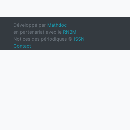
Développé par
Mathdoc
en partenariat avec le
RNBM
Notices des périodiques ©
ISSN
Contact