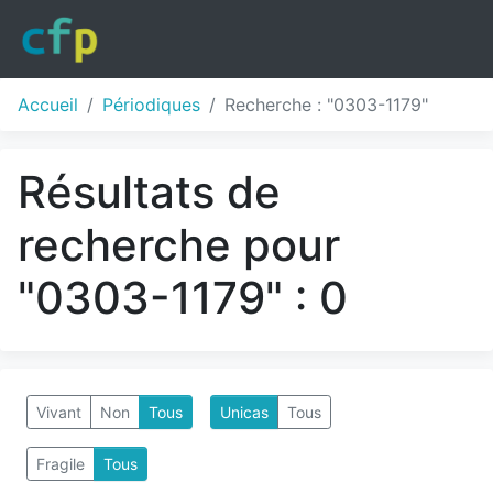
Accueil
Périodiques
Recherche : "0303-1179"
Résultats de
recherche pour
"0303-1179" : 0
Vivant
Non
Tous
Unicas
Tous
Fragile
Tous