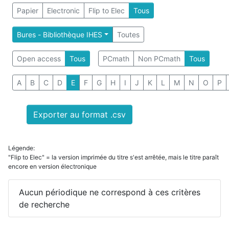
Papier
Electronic
Flip to Elec
Tous
Bures - Bibliothèque IHES
Toutes
Open access
Tous
PCmath
Non PCmath
Tous
A
B
C
D
E
F
G
H
I
J
K
L
M
N
O
P
Exporter au format .csv
Légende:
"Flip to Elec" = la version imprimée du titre s'est arrêtée, mais le titre paraît
encore en version électronique
Aucun périodique ne correspond à ces critères
de recherche