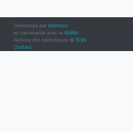
Développé par
Mathdoc
en partenariat avec le
RNBM
Notices des périodiques ©
ISSN
Contact