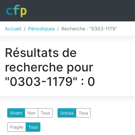
Accueil
Périodiques
Recherche : "0303-1179"
Résultats de
recherche pour
"0303-1179" : 0
Vivant
Non
Tous
Unicas
Tous
Fragile
Tous