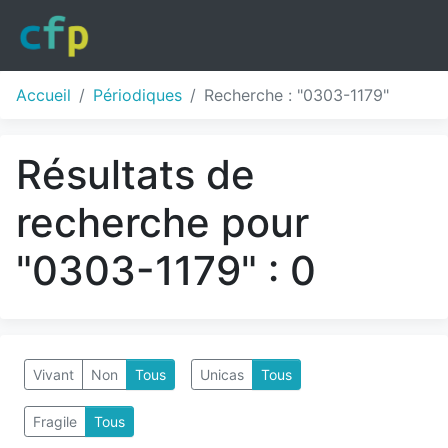
Accueil
Périodiques
Recherche : "0303-1179"
Résultats de
recherche pour
"0303-1179" : 0
Vivant
Non
Tous
Unicas
Tous
Fragile
Tous