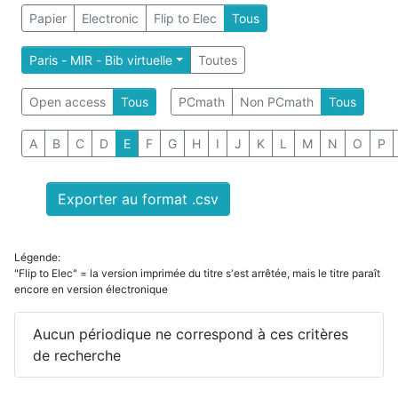
Papier
Electronic
Flip to Elec
Tous
Paris - MIR - Bib virtuelle
Toutes
Open access
Tous
PCmath
Non PCmath
Tous
A
B
C
D
E
F
G
H
I
J
K
L
M
N
O
P
Exporter au format .csv
Légende:
"Flip to Elec" = la version imprimée du titre s'est arrêtée, mais le titre paraît
encore en version électronique
Aucun périodique ne correspond à ces critères
de recherche