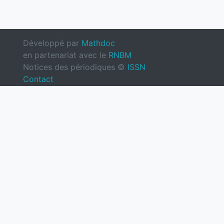
Développé par
Mathdoc
en partenariat avec le
RNBM
Notices des périodiques ©
ISSN
Contact