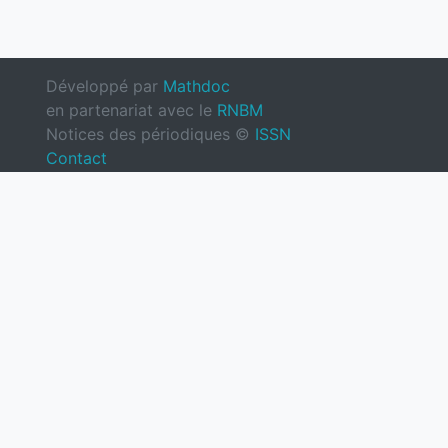
Développé par
Mathdoc
en partenariat avec le
RNBM
Notices des périodiques ©
ISSN
Contact