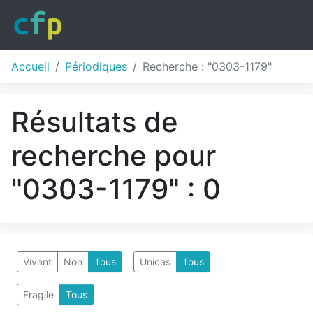
Accueil
Périodiques
Recherche : "0303-1179"
Résultats de
recherche pour
"0303-1179" : 0
Vivant
Non
Tous
Unicas
Tous
Fragile
Tous