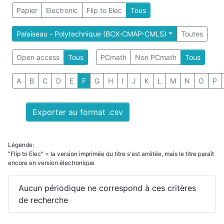
Papier
Electronic
Flip to Elec
Tous
Palaiseau - Polytechnique (BCX-CMAP-CMLS)
Toutes
Open access
Tous
PCmath
Non PCmath
Tous
A
B
C
D
E
F
G
H
I
J
K
L
M
N
O
P
Exporter au format .csv
Légende:
"Flip to Elec" = la version imprimée du titre s'est arrêtée, mais le titre paraît
encore en version électronique
Aucun périodique ne correspond à ces critères
de recherche