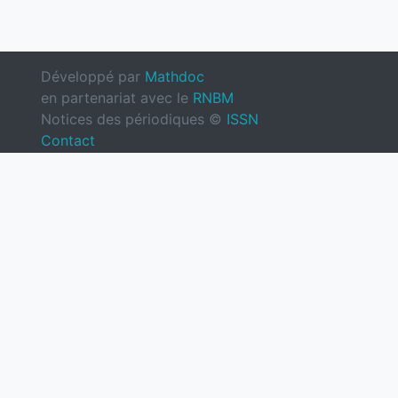
Développé par
Mathdoc
en partenariat avec le
RNBM
Notices des périodiques ©
ISSN
Contact