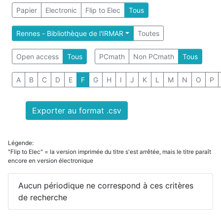
Papier
Electronic
Flip to Elec
Tous
Rennes - Bibliothèque de l'IRMAR
Toutes
Open access
Tous
PCmath
Non PCmath
Tous
A
B
C
D
E
F
G
H
I
J
K
L
M
N
O
P
Exporter au format .csv
Légende:
"Flip to Elec" = la version imprimée du titre s'est arrêtée, mais le titre paraît
encore en version électronique
Aucun périodique ne correspond à ces critères
de recherche