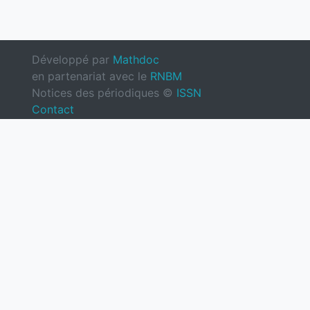
Développé par
Mathdoc
en partenariat avec le
RNBM
Notices des périodiques ©
ISSN
Contact