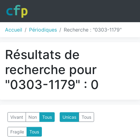
Accueil
Périodiques
Recherche : "0303-1179"
Résultats de
recherche pour
"0303-1179" : 0
Vivant
Non
Tous
Unicas
Tous
Fragile
Tous