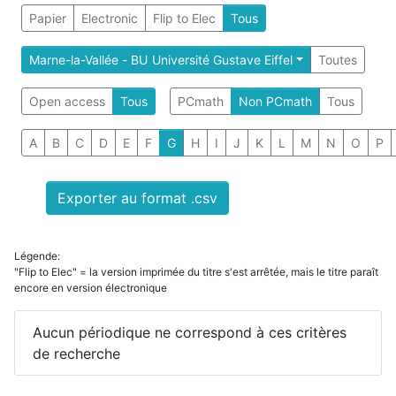
Papier
Electronic
Flip to Elec
Tous
Marne-la-Vallée - BU Université Gustave Eiffel
Toutes
Open access
Tous
PCmath
Non PCmath
Tous
A
B
C
D
E
F
G
H
I
J
K
L
M
N
O
P
Exporter au format .csv
Légende:
"Flip to Elec" = la version imprimée du titre s'est arrêtée, mais le titre paraît
encore en version électronique
Aucun périodique ne correspond à ces critères
de recherche