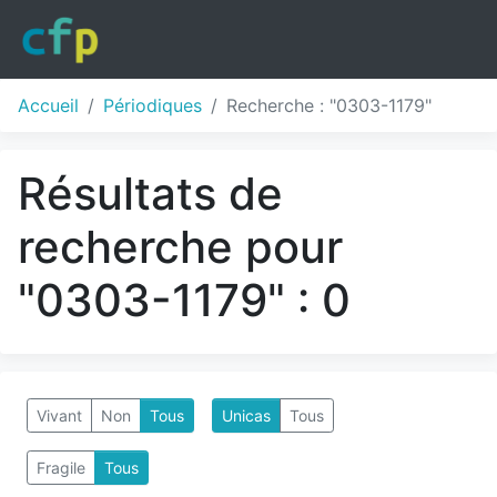
Accueil
Périodiques
Recherche : "0303-1179"
Résultats de
recherche pour
"0303-1179" : 0
Vivant
Non
Tous
Unicas
Tous
Fragile
Tous