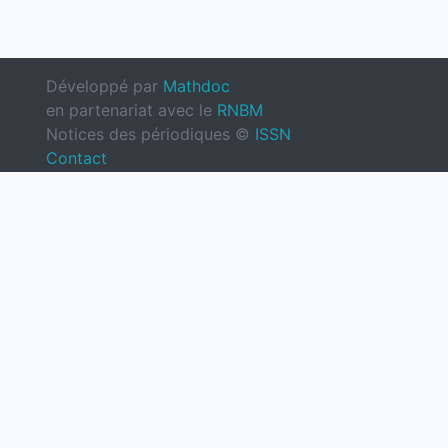
Développé par
Mathdoc
en partenariat avec le
RNBM
Notices des périodiques ©
ISSN
Contact