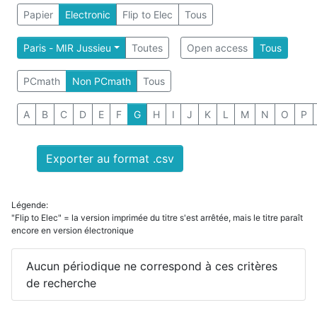
Papier
Electronic
Flip to Elec
Tous
Paris - MIR Jussieu
Toutes
Open access
Tous
PCmath
Non PCmath
Tous
A
B
C
D
E
F
G
H
I
J
K
L
M
N
O
P
Exporter au format .csv
Légende:
"Flip to Elec" = la version imprimée du titre s'est arrêtée, mais le titre paraît
encore en version électronique
Aucun périodique ne correspond à ces critères
de recherche