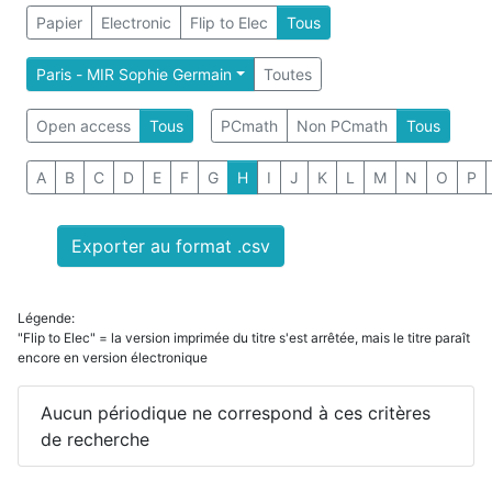
Papier
Electronic
Flip to Elec
Tous
Paris - MIR Sophie Germain
Toutes
Open access
Tous
PCmath
Non PCmath
Tous
A
B
C
D
E
F
G
H
I
J
K
L
M
N
O
P
Exporter au format .csv
Légende:
"Flip to Elec" = la version imprimée du titre s'est arrêtée, mais le titre paraît
encore en version électronique
Aucun périodique ne correspond à ces critères
de recherche