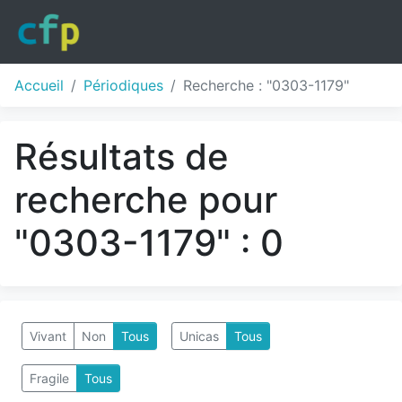
Accueil
Périodiques
Recherche : "0303-1179"
Résultats de
recherche pour
"0303-1179" : 0
Vivant
Non
Tous
Unicas
Tous
Fragile
Tous