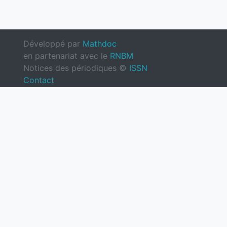
Développé par
Mathdoc
en partenariat avec le
RNBM
Notices des périodiques ©
ISSN
Contact