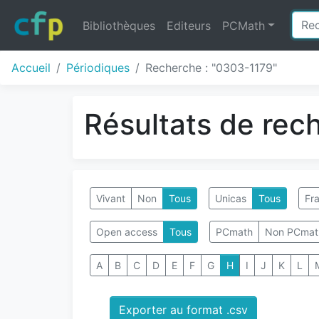
Bibliothèques
Editeurs
PCMath
Accueil
Périodiques
Recherche : "0303-1179"
Résultats de rec
Vivant
Non
Tous
Unicas
Tous
Fra
Open access
Tous
PCmath
Non PCmat
A
B
C
D
E
F
G
H
I
J
K
L
Exporter au format .csv