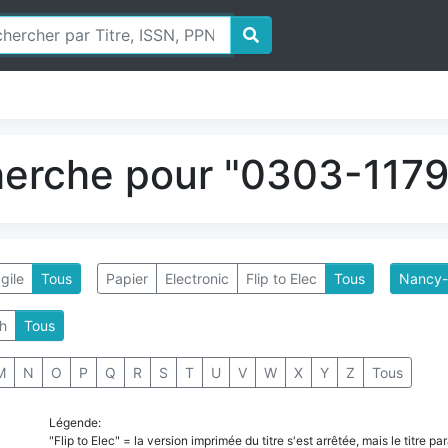
herche pour "0303-1179"
gile
Tous
Papier
Electronic
Flip to Elec
Tous
Nancy-
h
Tous
M
N
O
P
Q
R
S
T
U
V
W
X
Y
Z
Tous
Légende:
"Flip to Elec" = la version imprimée du titre s'est arrêtée, mais le titre 