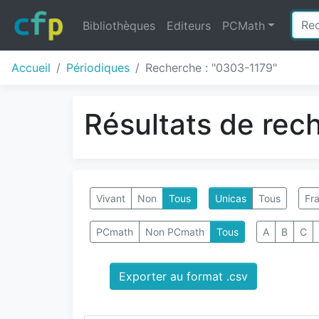
Bibliothèques
Editeurs
PCMath
Accueil
Périodiques
Recherche : "0303-1179"
Résultats de rec
Vivant
Non
Tous
Unicas
Tous
Fra
PCmath
Non PCmath
Tous
A
B
C
Exporter au format .csv