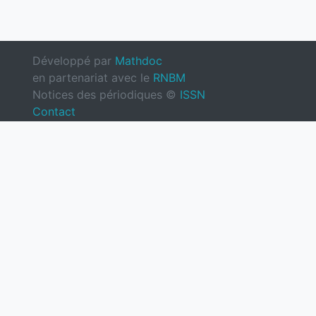
Développé par
Mathdoc
en partenariat avec le
RNBM
Notices des périodiques ©
ISSN
Contact