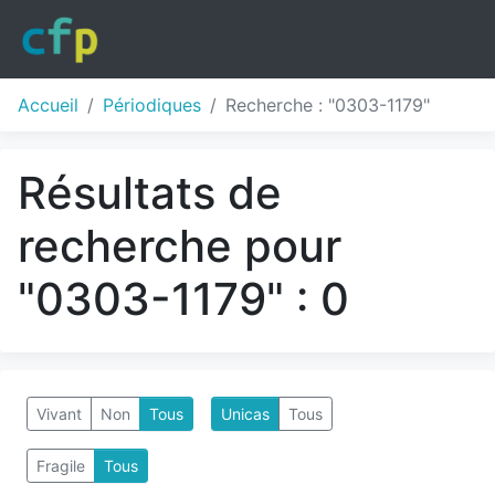
Accueil
Périodiques
Recherche : "0303-1179"
Résultats de
recherche pour
"0303-1179" : 0
Vivant
Non
Tous
Unicas
Tous
Fragile
Tous