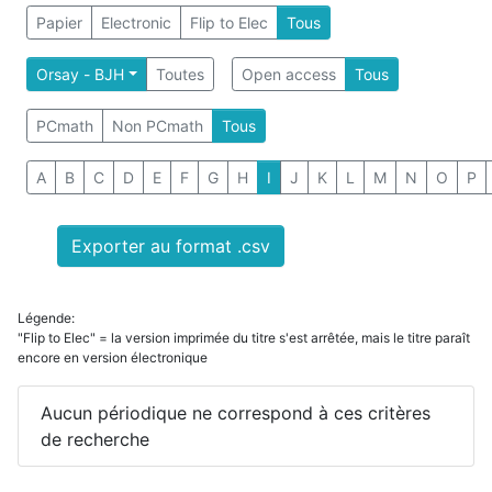
Papier
Electronic
Flip to Elec
Tous
Orsay - BJH
Toutes
Open access
Tous
PCmath
Non PCmath
Tous
A
B
C
D
E
F
G
H
I
J
K
L
M
N
O
P
Exporter au format .csv
Légende:
"Flip to Elec" = la version imprimée du titre s'est arrêtée, mais le titre paraît
encore en version électronique
Aucun périodique ne correspond à ces critères
de recherche