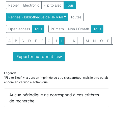
Papier
Electronic
Flip to Elec
Tous
Rennes - Bibliothèque de l'IRMAR
Toutes
Open access
Tous
PCmath
Non PCmath
Tous
A
B
C
D
E
F
G
H
I
J
K
L
M
N
O
P
Exporter au format .csv
Légende:
"Flip to Elec" = la version imprimée du titre s'est arrêtée, mais le titre paraît
encore en version électronique
Aucun périodique ne correspond à ces critères
de recherche