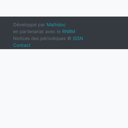
Développé par
Mathdoc
en partenariat avec le
RNBM
Notices des périodiques ©
ISSN
Contact