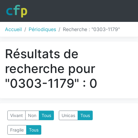
Accueil
Périodiques
Recherche : "0303-1179"
Résultats de
recherche pour
"0303-1179" : 0
Vivant
Non
Tous
Unicas
Tous
Fragile
Tous