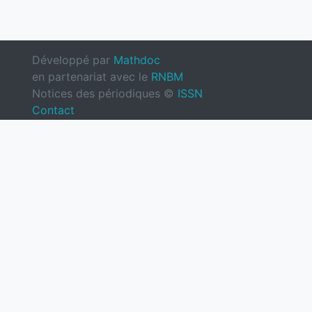
Développé par
Mathdoc
en partenariat avec le
RNBM
Notices des périodiques ©
ISSN
Contact