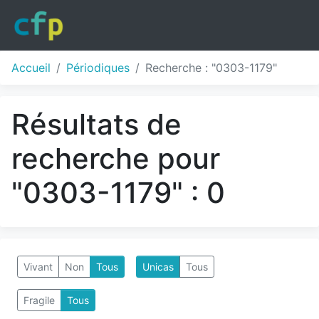
Accueil
Périodiques
Recherche : "0303-1179"
Résultats de
recherche pour
"0303-1179" : 0
Vivant
Non
Tous
Unicas
Tous
Fragile
Tous