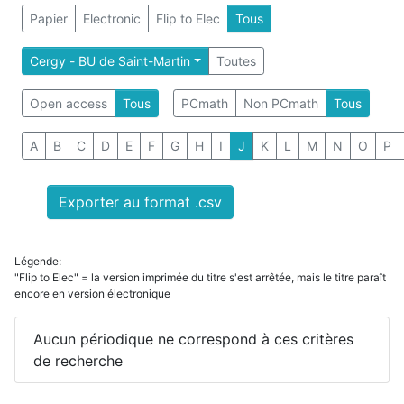
Papier
Electronic
Flip to Elec
Tous
Cergy - BU de Saint-Martin
Toutes
Open access
Tous
PCmath
Non PCmath
Tous
A
B
C
D
E
F
G
H
I
J
K
L
M
N
O
P
Exporter au format .csv
Légende:
"Flip to Elec" = la version imprimée du titre s'est arrêtée, mais le titre paraît
encore en version électronique
Aucun périodique ne correspond à ces critères
de recherche