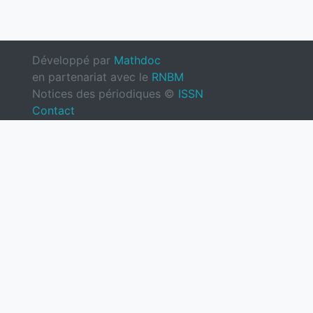
Développé par
Mathdoc
en partenariat avec le
RNBM
Notices des périodiques ©
ISSN
Contact