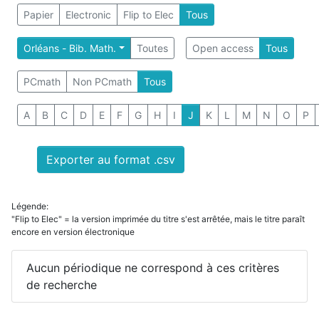
Papier
Electronic
Flip to Elec
Tous
Orléans - Bib. Math.
Toutes
Open access
Tous
PCmath
Non PCmath
Tous
A
B
C
D
E
F
G
H
I
J
K
L
M
N
O
P
Exporter au format .csv
Légende:
"Flip to Elec" = la version imprimée du titre s'est arrêtée, mais le titre paraît
encore en version électronique
Aucun périodique ne correspond à ces critères
de recherche