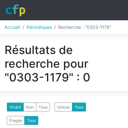
Accueil
Périodiques
Recherche : "0303-1179"
Résultats de
recherche pour
"0303-1179" : 0
Vivant
Non
Tous
Unicas
Tous
Fragile
Tous