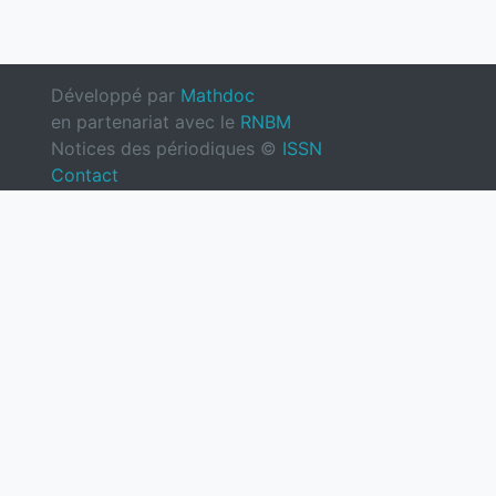
Développé par
Mathdoc
en partenariat avec le
RNBM
Notices des périodiques ©
ISSN
Contact