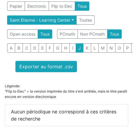
Papier
Electronic
Flip to Elec
Tous
Saint Étienne - Learning Center
Toutes
Open access
Tous
PCmath
Non PCmath
Tous
A
B
C
D
E
F
G
H
I
J
K
L
M
N
O
P
Exporter au format .csv
Légende:
"Flip to Elec" = la version imprimée du titre s'est arrêtée, mais le titre paraît
encore en version électronique
Aucun périodique ne correspond à ces critères
de recherche