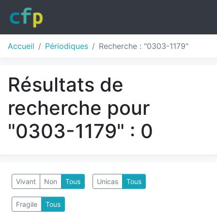
Accueil
Périodiques
Recherche : "0303-1179"
Résultats de
recherche pour
"0303-1179" : 0
Vivant
Non
Tous
Unicas
Tous
Fragile
Tous