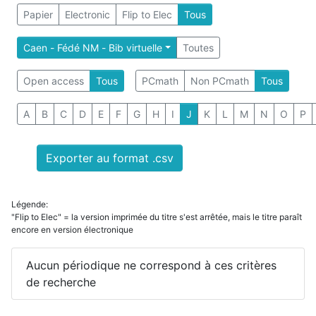
Papier
Electronic
Flip to Elec
Tous
Caen - Fédé NM - Bib virtuelle
Toutes
Open access
Tous
PCmath
Non PCmath
Tous
A
B
C
D
E
F
G
H
I
J
K
L
M
N
O
P
Exporter au format .csv
Légende:
"Flip to Elec" = la version imprimée du titre s'est arrêtée, mais le titre paraît
encore en version électronique
Aucun périodique ne correspond à ces critères
de recherche