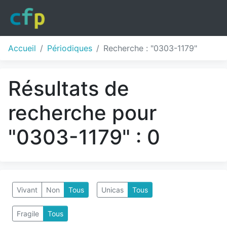
Accueil
Périodiques
Recherche : "0303-1179"
Résultats de
recherche pour
"0303-1179" : 0
Vivant
Non
Tous
Unicas
Tous
Fragile
Tous