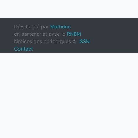
Développé par
Mathdoc
en partenariat avec le
RNBM
Notices des périodiques ©
ISSN
Contact