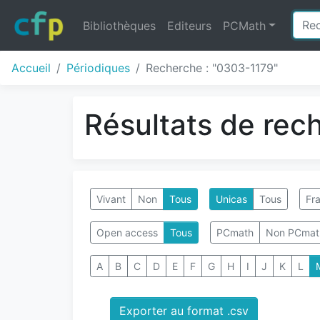
Bibliothèques
Editeurs
PCMath
Accueil
Périodiques
Recherche : "0303-1179"
Résultats de rec
Vivant
Non
Tous
Unicas
Tous
Fra
Open access
Tous
PCmath
Non PCmat
A
B
C
D
E
F
G
H
I
J
K
L
Exporter au format .csv