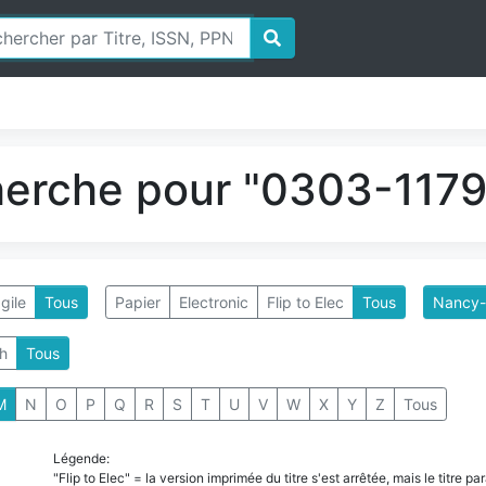
herche pour "0303-1179"
gile
Tous
Papier
Electronic
Flip to Elec
Tous
Nancy-
h
Tous
M
N
O
P
Q
R
S
T
U
V
W
X
Y
Z
Tous
Légende:
"Flip to Elec" = la version imprimée du titre s'est arrêtée, mais le titre 