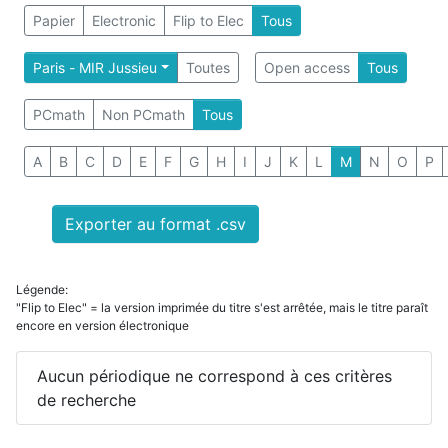
Papier
Electronic
Flip to Elec
Tous
Paris - MIR Jussieu
Toutes
Open access
Tous
PCmath
Non PCmath
Tous
A
B
C
D
E
F
G
H
I
J
K
L
M
N
O
P
Exporter au format .csv
Légende:
"Flip to Elec" = la version imprimée du titre s'est arrêtée, mais le titre paraît
encore en version électronique
Aucun périodique ne correspond à ces critères
de recherche