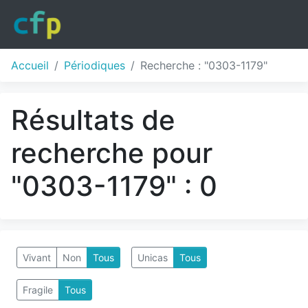
Accueil
Périodiques
Recherche : "0303-1179"
Résultats de
recherche pour
"0303-1179" : 0
Vivant
Non
Tous
Unicas
Tous
Fragile
Tous