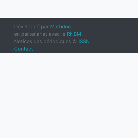
Développé par
Mathdoc
en partenariat avec le
RNBM
Notices des périodiques ©
ISSN
Contact