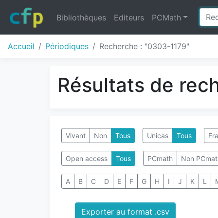
Bibliothèques
Editeurs
PCMath
Accueil
Périodiques
Recherche : "0303-1179"
Résultats de rec
Vivant
Non
Tous
Unicas
Tous
Fra
Open access
Tous
PCmath
Non PCmat
A
B
C
D
E
F
G
H
I
J
K
L
Exporter au format .csv