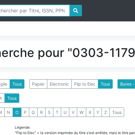
herche pour "0303-1179"
gile
Tous
Papier
Electronic
Flip to Elec
Tous
Bures -
h
Tous
M
N
O
P
Q
R
S
T
U
V
W
X
Y
Z
Tous
Légende:
"Flip to Elec" = la version imprimée du titre s'est arrêtée, mais le titre 