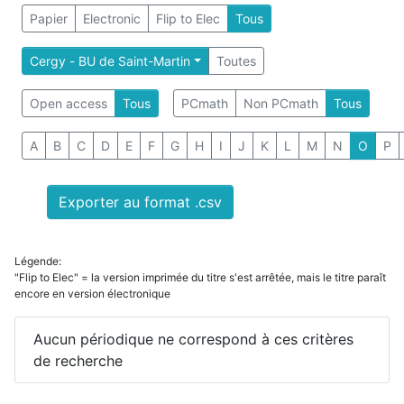
Papier
Electronic
Flip to Elec
Tous
Cergy - BU de Saint-Martin
Toutes
Open access
Tous
PCmath
Non PCmath
Tous
A
B
C
D
E
F
G
H
I
J
K
L
M
N
O
P
Exporter au format .csv
Légende:
"Flip to Elec" = la version imprimée du titre s'est arrêtée, mais le titre paraît
encore en version électronique
Aucun périodique ne correspond à ces critères
de recherche