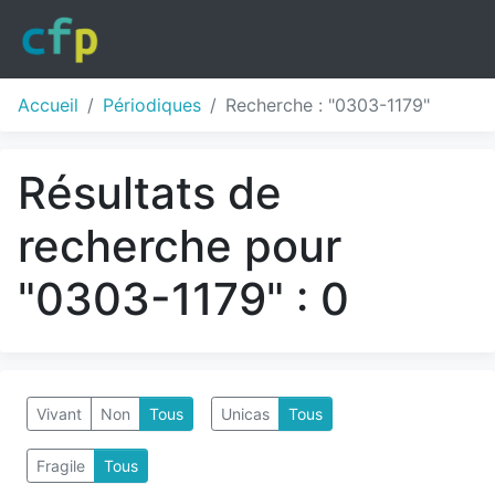
Accueil
Périodiques
Recherche : "0303-1179"
Résultats de
recherche pour
"0303-1179" : 0
Vivant
Non
Tous
Unicas
Tous
Fragile
Tous