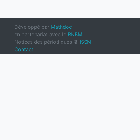
Développé par
Mathdoc
en partenariat avec le
RNBM
Notices des périodiques ©
ISSN
Contact