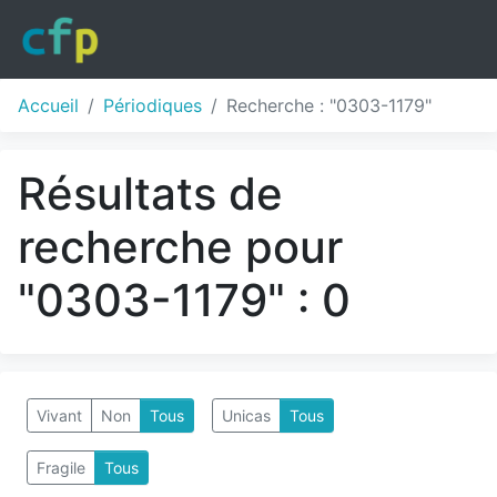
Accueil
Périodiques
Recherche : "0303-1179"
Résultats de
recherche pour
"0303-1179" : 0
Vivant
Non
Tous
Unicas
Tous
Fragile
Tous