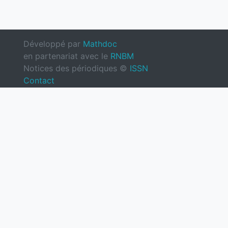
Développé par
Mathdoc
en partenariat avec le
RNBM
Notices des périodiques ©
ISSN
Contact