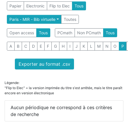
Papier
Electronic
Flip to Elec
Tous
Paris - MIR - Bib virtuelle
Toutes
Open access
Tous
PCmath
Non PCmath
Tous
A
B
C
D
E
F
G
H
I
J
K
L
M
N
O
P
Exporter au format .csv
Légende:
"Flip to Elec" = la version imprimée du titre s'est arrêtée, mais le titre paraît
encore en version électronique
Aucun périodique ne correspond à ces critères
de recherche