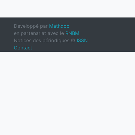
Développé par
Mathdoc
en partenariat avec le
RNBM
Notices des périodiques ©
ISSN
Contact