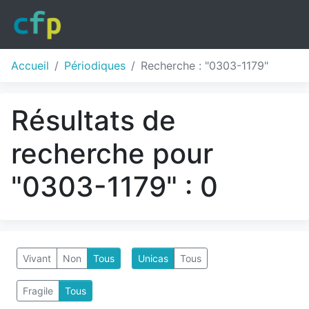
Accueil
Périodiques
Recherche : "0303-1179"
Résultats de
recherche pour
"0303-1179" : 0
Vivant
Non
Tous
Unicas
Tous
Fragile
Tous