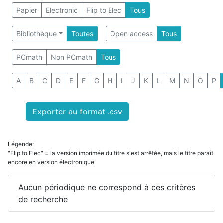
Papier
Electronic
Flip to Elec
Tous
Bibliothèque
Toutes
Open access
Tous
PCmath
Non PCmath
Tous
A
B
C
D
E
F
G
H
I
J
K
L
M
N
O
P
Exporter au format .csv
Légende:
"Flip to Elec" = la version imprimée du titre s'est arrêtée, mais le titre paraît
encore en version électronique
Aucun périodique ne correspond à ces critères
de recherche