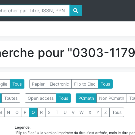
herche pour "0303-1179"
gile
Tous
Papier
Electronic
Flip to Elec
Tous
Toutes
Open access
Tous
PCmath
Non PCmath
To
M
N
O
P
Q
R
S
T
U
V
W
X
Y
Z
Tous
Légende:
"Flip to Elec" = la version imprimée du titre s'est arrêtée, mais le titre 