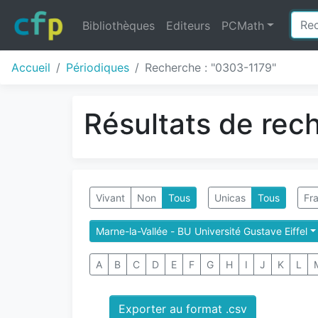
Bibliothèques
Editeurs
PCMath
Accueil
Périodiques
Recherche : "0303-1179"
Résultats de rec
Vivant
Non
Tous
Unicas
Tous
Fra
Marne-la-Vallée - BU Université Gustave Eiffel
A
B
C
D
E
F
G
H
I
J
K
L
Exporter au format .csv