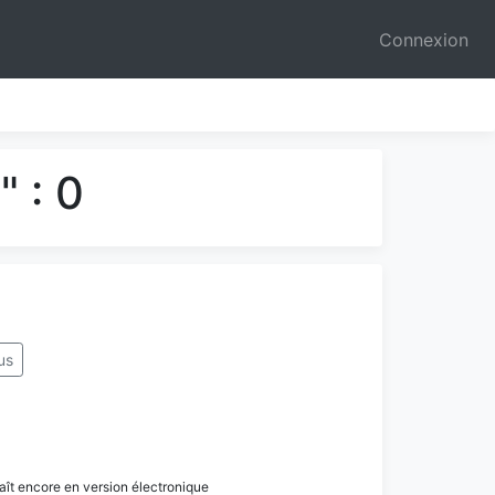
Connexion
 : 0
us
paraît encore en version électronique