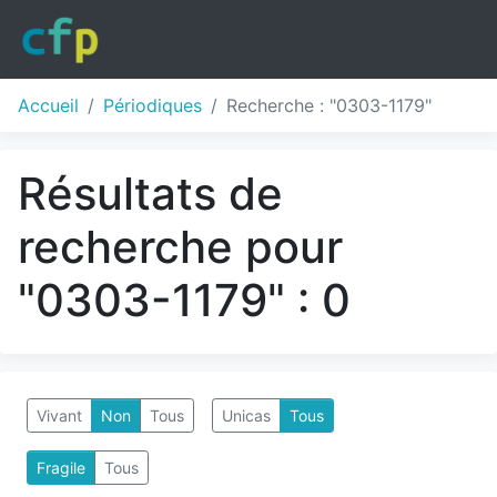
Accueil
Périodiques
Recherche : "0303-1179"
Résultats de
recherche pour
"0303-1179" : 0
Vivant
Non
Tous
Unicas
Tous
Fragile
Tous