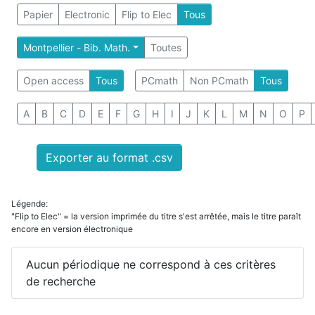
Papier
Electronic
Flip to Elec
Tous
Montpellier - Bib. Math.
Toutes
Open access
Tous
PCmath
Non PCmath
Tous
A
B
C
D
E
F
G
H
I
J
K
L
M
N
O
P
Exporter au format .csv
Légende:
"Flip to Elec" = la version imprimée du titre s'est arrêtée, mais le titre paraît
encore en version électronique
Aucun périodique ne correspond à ces critères
de recherche