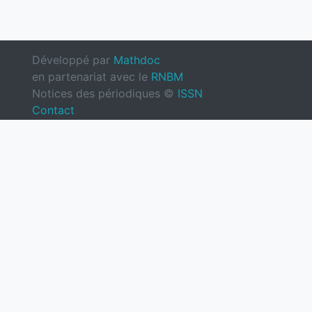
Développé par
Mathdoc
en partenariat avec le
RNBM
Notices des périodiques ©
ISSN
Contact