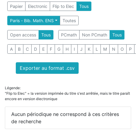
Papier
Electronic
Flip to Elec
Tous
Paris - Bib. Math. ENS
Toutes
Open access
Tous
PCmath
Non PCmath
Tous
A
B
C
D
E
F
G
H
I
J
K
L
M
N
O
P
Exporter au format .csv
Légende:
"Flip to Elec" = la version imprimée du titre s'est arrêtée, mais le titre paraît
encore en version électronique
Aucun périodique ne correspond à ces critères
de recherche