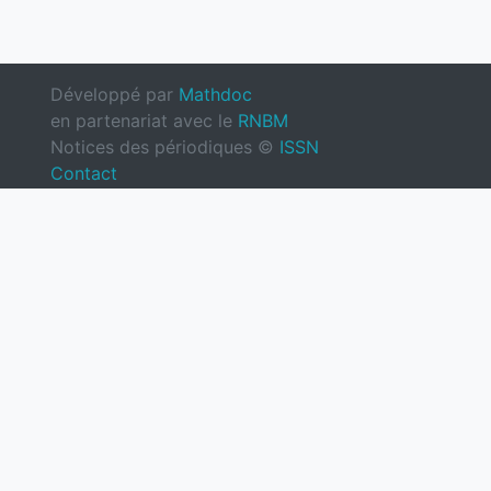
Développé par
Mathdoc
en partenariat avec le
RNBM
Notices des périodiques ©
ISSN
Contact