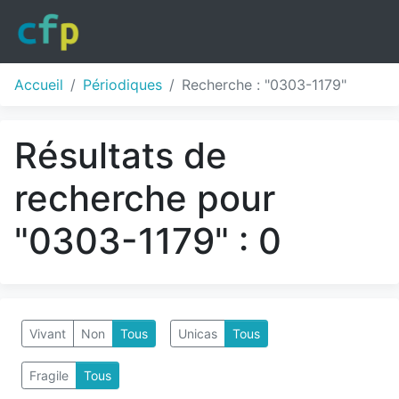
Accueil
Périodiques
Recherche : "0303-1179"
Résultats de
recherche pour
"0303-1179" : 0
Vivant
Non
Tous
Unicas
Tous
Fragile
Tous