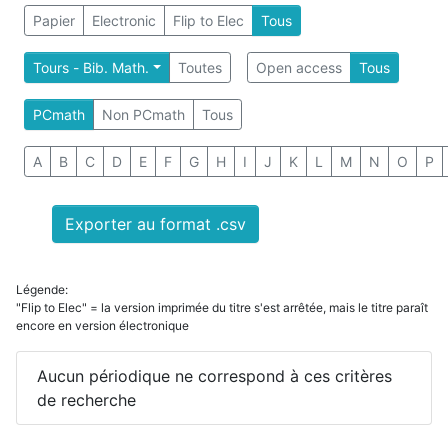
Papier
Electronic
Flip to Elec
Tous
Tours - Bib. Math.
Toutes
Open access
Tous
PCmath
Non PCmath
Tous
A
B
C
D
E
F
G
H
I
J
K
L
M
N
O
P
Exporter au format .csv
Légende:
"Flip to Elec" = la version imprimée du titre s'est arrêtée, mais le titre paraît
encore en version électronique
Aucun périodique ne correspond à ces critères
de recherche