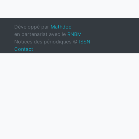
Développé par
Mathdoc
en partenariat avec le
RNBM
Notices des périodiques ©
ISSN
Contact