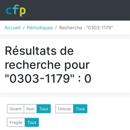
Accueil
Périodiques
Recherche : "0303-1179"
Résultats de
recherche pour
"0303-1179" : 0
Vivant
Non
Tous
Unicas
Tous
Fragile
Tous