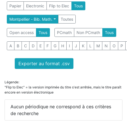
Papier
Electronic
Flip to Elec
Tous
Montpellier - Bib. Math.
Toutes
Open access
Tous
PCmath
Non PCmath
Tous
A
B
C
D
E
F
G
H
I
J
K
L
M
N
O
P
Exporter au format .csv
Légende:
"Flip to Elec" = la version imprimée du titre s'est arrêtée, mais le titre paraît
encore en version électronique
Aucun périodique ne correspond à ces critères
de recherche