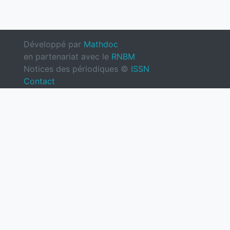
Développé par
Mathdoc
en partenariat avec le
RNBM
Notices des périodiques ©
ISSN
Contact