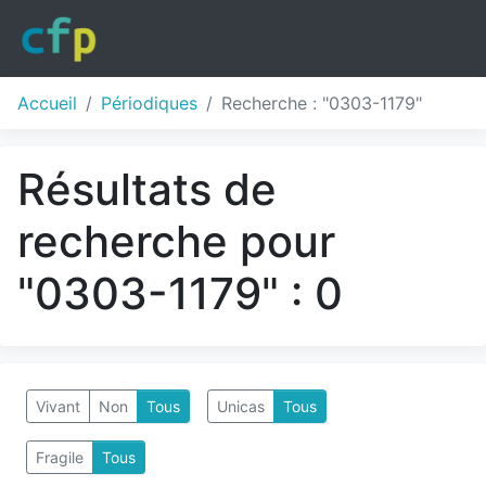
Accueil
Périodiques
Recherche : "0303-1179"
Résultats de
recherche pour
"0303-1179" : 0
Vivant
Non
Tous
Unicas
Tous
Fragile
Tous