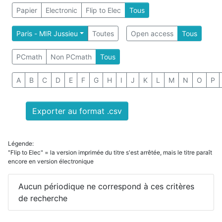
Papier
Electronic
Flip to Elec
Tous
Paris - MIR Jussieu
Toutes
Open access
Tous
PCmath
Non PCmath
Tous
A
B
C
D
E
F
G
H
I
J
K
L
M
N
O
P
Exporter au format .csv
Légende:
"Flip to Elec" = la version imprimée du titre s'est arrêtée, mais le titre paraît
encore en version électronique
Aucun périodique ne correspond à ces critères
de recherche