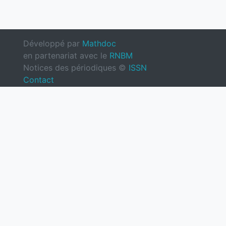
Développé par
Mathdoc
en partenariat avec le
RNBM
Notices des périodiques ©
ISSN
Contact