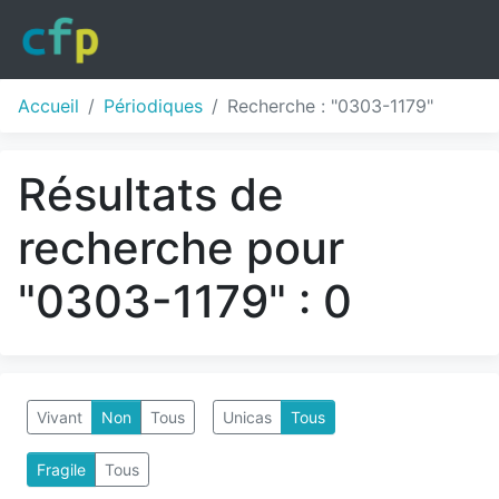
Accueil
Périodiques
Recherche : "0303-1179"
Résultats de
recherche pour
"0303-1179" : 0
Vivant
Non
Tous
Unicas
Tous
Fragile
Tous