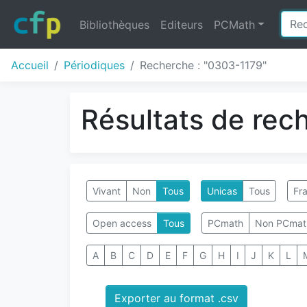
Bibliothèques
Editeurs
PCMath
Accueil
Périodiques
Recherche : "0303-1179"
Résultats de rec
Vivant
Non
Tous
Unicas
Tous
Fra
Open access
Tous
PCmath
Non PCmat
A
B
C
D
E
F
G
H
I
J
K
L
Exporter au format .csv