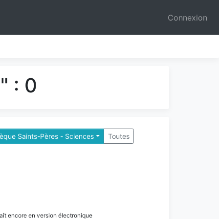
Connexion
 : 0
hèque Saints-Pères - Sciences
Toutes
paraît encore en version électronique