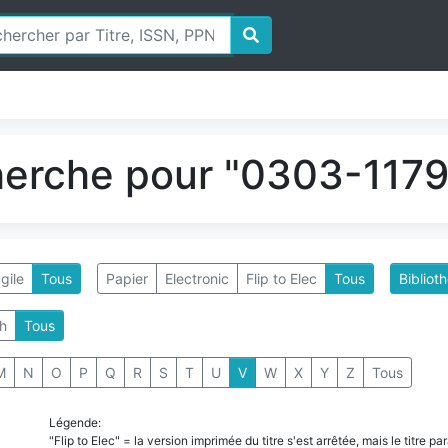
herche pour "0303-1179"
gile
Tous
Papier
Electronic
Flip to Elec
Tous
Bibliot
h
Tous
M
N
O
P
Q
R
S
T
U
V
W
X
Y
Z
Tous
Légende:
"Flip to Elec" = la version imprimée du titre s'est arrêtée, mais le titre 