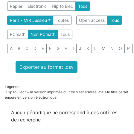
Papier
Electronic
Flip to Elec
Tous
Paris - MIR Jussieu
Toutes
Open access
Tous
PCmath
Non PCmath
Tous
A
B
C
D
E
F
G
H
I
J
K
L
M
N
O
P
Exporter au format .csv
Légende:
"Flip to Elec" = la version imprimée du titre s'est arrêtée, mais le titre paraît
encore en version électronique
Aucun périodique ne correspond à ces critères
de recherche