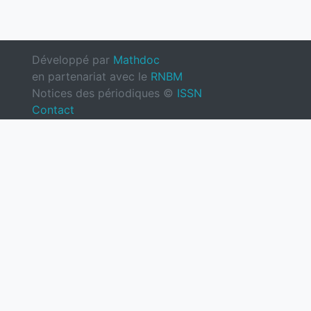
Développé par
Mathdoc
en partenariat avec le
RNBM
Notices des périodiques ©
ISSN
Contact