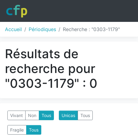
Accueil
Périodiques
Recherche : "0303-1179"
Résultats de
recherche pour
"0303-1179" : 0
Vivant
Non
Tous
Unicas
Tous
Fragile
Tous