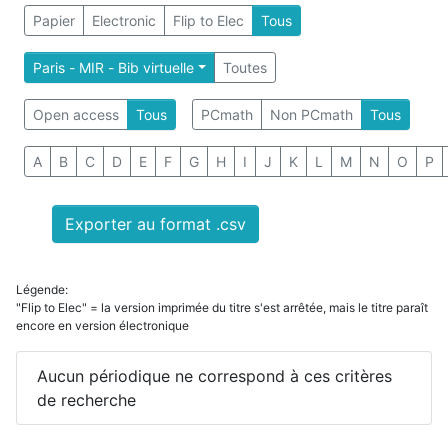
Papier
Electronic
Flip to Elec
Tous
Paris - MIR - Bib virtuelle
Toutes
Open access
Tous
PCmath
Non PCmath
Tous
A
B
C
D
E
F
G
H
I
J
K
L
M
N
O
P
Exporter au format .csv
Légende:
"Flip to Elec" = la version imprimée du titre s'est arrêtée, mais le titre paraît
encore en version électronique
Aucun périodique ne correspond à ces critères
de recherche