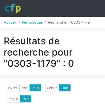
Accueil
Périodiques
Recherche : "0303-1179"
Résultats de
recherche pour
"0303-1179" : 0
Vivant
Non
Tous
Unicas
Tous
Fragile
Tous