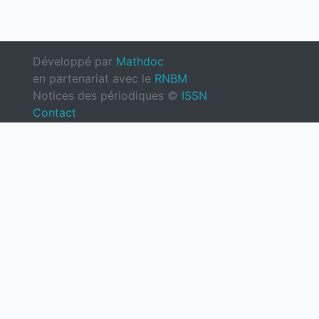
Développé par
Mathdoc
en partenariat avec le
RNBM
Notices des périodiques ©
ISSN
Contact