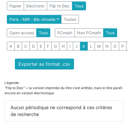
Papier
Electronic
Flip to Elec
Tous
Paris - MIR - Bib virtuelle
Toutes
Open access
Tous
PCmath
Non PCmath
Tous
A
B
C
D
E
F
G
H
I
J
K
L
M
N
O
P
Exporter au format .csv
Légende:
"Flip to Elec" = la version imprimée du titre s'est arrêtée, mais le titre paraît
encore en version électronique
Aucun périodique ne correspond à ces critères
de recherche