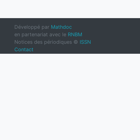
Développé par
Mathdoc
en partenariat avec le
RNBM
Notices des périodiques ©
ISSN
Contact