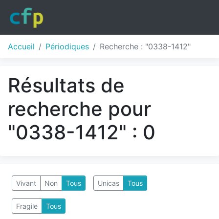
Accueil
Périodiques
Recherche : "0338-1412"
Résultats de
recherche pour
"0338-1412" : 0
Vivant
Non
Tous
Unicas
Tous
Fragile
Tous