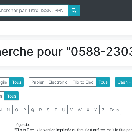
herche pour "0588-2303
gile
Tous
Papier
Electronic
Flip to Elec
Tous
Caen - 
h
Tous
M
N
O
P
Q
R
S
T
U
V
W
X
Y
Z
Tous
Légende:
"Flip to Elec" = la version imprimée du titre s'est arrêtée, mais le titre 