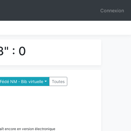
Connexion
" : 0
Fédé NM - Bib virtuelle
Toutes
paraît encore en version électronique