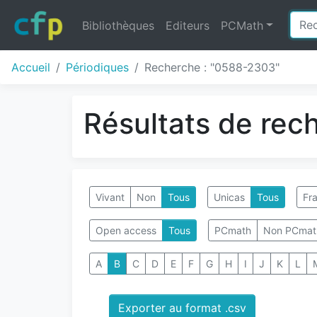
Bibliothèques
Editeurs
PCMath
Accueil
Périodiques
Recherche : "0588-2303"
Résultats de rec
Vivant
Non
Tous
Unicas
Tous
Fra
Open access
Tous
PCmath
Non PCmat
A
B
C
D
E
F
G
H
I
J
K
L
Exporter au format .csv