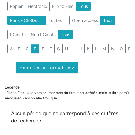
Papier
Electronic
Flip to Elec
Tous
Paris - CESDoc
Toutes
Open access
Tous
PCmath
Non PCmath
Tous
A
B
C
D
E
F
G
H
I
J
K
L
M
N
O
P
Exporter au format .csv
Légende:
"Flip to Elec" = la version imprimée du titre s'est arrêtée, mais le titre paraît
encore en version électronique
Aucun périodique ne correspond à ces critères
de recherche