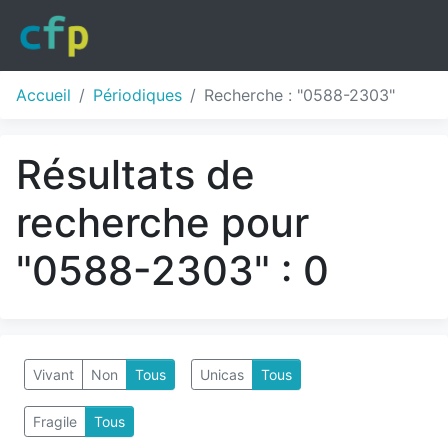
Accueil
Périodiques
Recherche : "0588-2303"
Résultats de
recherche pour
"0588-2303" : 0
Vivant
Non
Tous
Unicas
Tous
Fragile
Tous