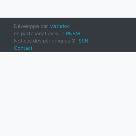
Développé par
Mathdoc
en partenariat avec le
RNBM
Notices des périodiques ©
ISSN
Contact