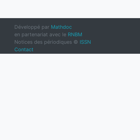
Développé par
Mathdoc
en partenariat avec le
RNBM
Notices des périodiques ©
ISSN
Contact