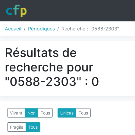
Accueil
Périodiques
Recherche : "0588-2303"
Résultats de
recherche pour
"0588-2303" : 0
Vivant
Non
Tous
Unicas
Tous
Fragile
Tous