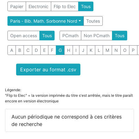
Papier
Electronic
Flip to Elec
Tous
Paris - Bib. Math. Sorbonne Nord
Toutes
Open access
Tous
PCmath
Non PCmath
Tous
A
B
C
D
E
F
G
H
I
J
K
L
M
N
O
P
Exporter au format .csv
Légende:
"Flip to Elec" = la version imprimée du titre s'est arrêtée, mais le titre paraît
encore en version électronique
Aucun périodique ne correspond à ces critères
de recherche