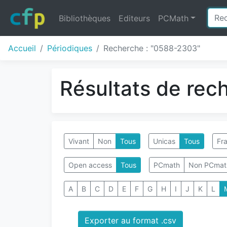
Bibliothèques
Editeurs
PCMath
Accueil
Périodiques
Recherche : "0588-2303"
Résultats de rec
Vivant
Non
Tous
Unicas
Tous
Fra
Open access
Tous
PCmath
Non PCmat
A
B
C
D
E
F
G
H
I
J
K
L
Exporter au format .csv