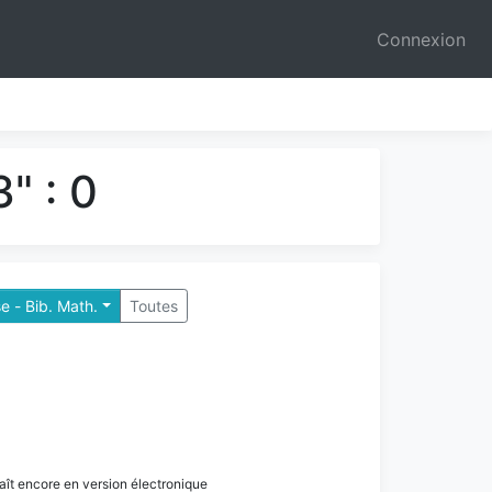
Connexion
" : 0
e - Bib. Math.
Toutes
paraît encore en version électronique