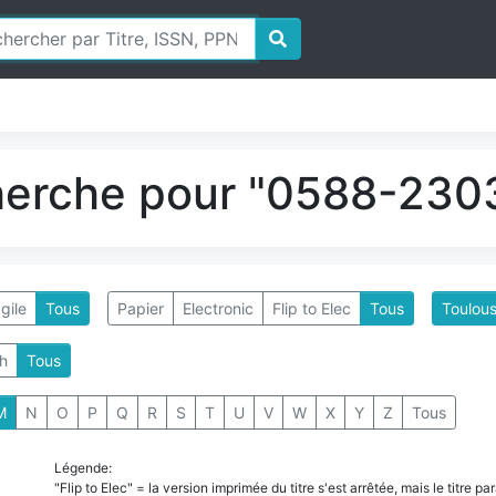
herche pour "0588-2303
gile
Tous
Papier
Electronic
Flip to Elec
Tous
Toulous
h
Tous
M
N
O
P
Q
R
S
T
U
V
W
X
Y
Z
Tous
Légende:
"Flip to Elec" = la version imprimée du titre s'est arrêtée, mais le titre 